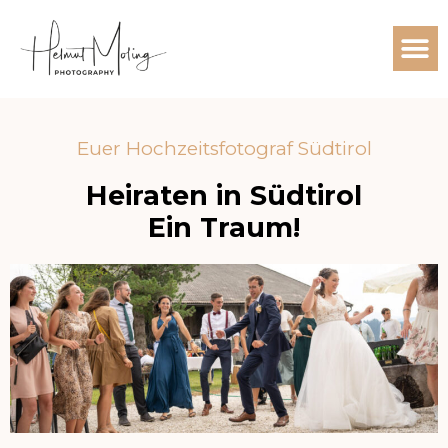
Whatsapp
Termin kontrollieren
Facebook
Instagram
Euer Hochzeitsfotograf Südtirol
Heiraten in Südtirol
Ein Traum!